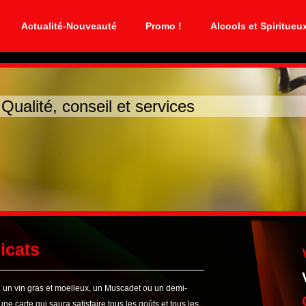
Actualité-Nouveauté
Promo !
Alcools et Spiritueu
ité, conseil et services
icats
vif, un vin gras et moelleux, un Muscadet ou un demi-
carte qui saura satisfaire tous les goûts et tous les