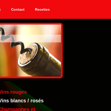
x
Contact
Recettes
Vins rouges
Vins blancs / rosés
Champagnes et