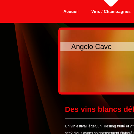
Accueil
Vins / Champagnes
Angelo Cave Qual
Des vins blancs dél
Un vin estival léger, un Riesling fruité et 
sec? Nous avons soigneusement élaboré une 