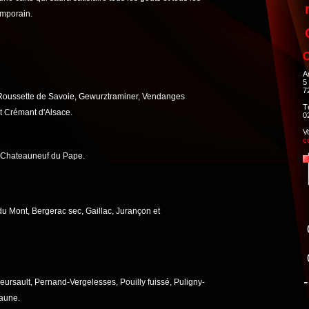
emporain.
C
A
5
7
 Roussette de Savoie, Gewurztraminer, Vendanges
T
et Crémant d'Alsace.
0
V
c
t Chateauneuf du Pape.
du Mont, Bergerac sec, Gaillac, Jurançon et
-
ursault, Pernand-Vergelesses, Pouilly fuissé, Puligny-
eaune.