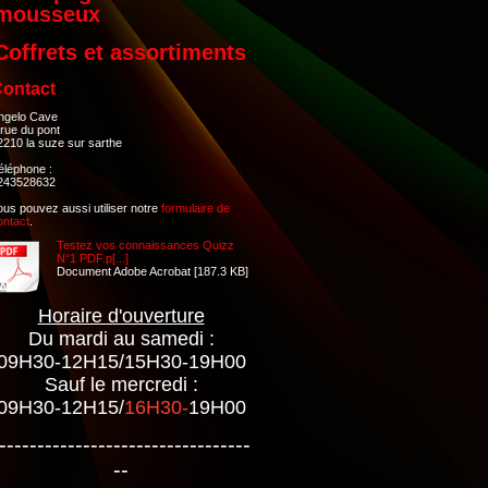
mousseux
Coffrets et assortiments
ontact
ngelo Cave
 rue du pont
2210 la suze sur sarthe
éléphone :
243528632
ous pouvez aussi utiliser notre
formulaire de
ontact
.
Testez vos connaissances Quizz
N°1 PDF.p[...]
Document Adobe Acrobat [187.3 KB]
Horaire d'ouverture
Du mardi au samedi :
09H30-12H15/15H30-19H00
Sauf le mercredi :
09H30-12H15/
16H30-
19H00
---------------------------------
--