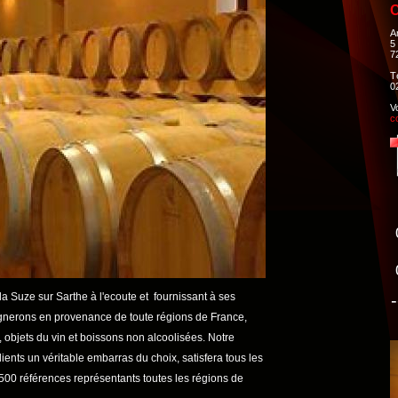
C
A
5
7
T
0
V
c
a Suze sur Sarthe à l'ecoute et fournissant à ses
-
gnerons en provenance de toute régions de France,
, objets du vin et boissons non alcoolisées. Notre
lients un véritable embarras du choix, satisfera tous les
 500 références représentants toutes les régions de