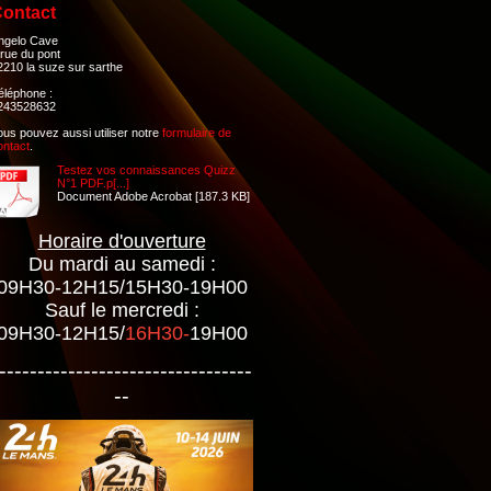
ontact
ngelo Cave
 rue du pont
2210 la suze sur sarthe
éléphone :
243528632
ous pouvez aussi utiliser notre
formulaire de
ontact
.
Testez vos connaissances Quizz
N°1 PDF.p[...]
Document Adobe Acrobat [187.3 KB]
Horaire d'ouverture
Du mardi au samedi :
09H30-12H15/15H30-19H00
Sauf le mercredi :
09H30-12H15/
16H30-
19H00
---------------------------------
--