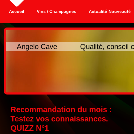
Accueil
Vins / Champagnes
Actualité-Nouveauté
Angelo Cave Qualité, conseil et
Recommandation du moi
Testez vos connaissanc
QUIZZ N°1